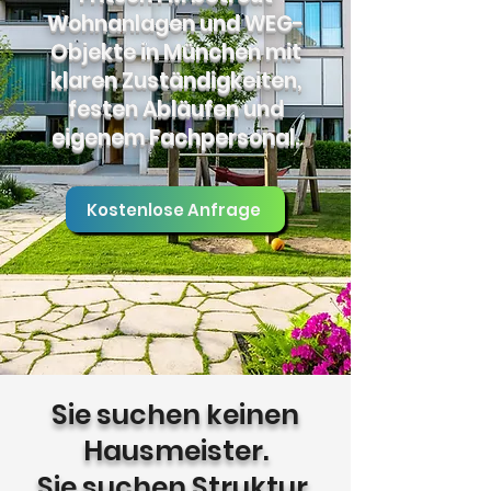
Wohnanlagen und WEG-
Objekte in München mit
klaren Zuständigkeiten,
festen Abläufen und
eigenem Fachpersonal.
Kostenlose Anfrage
Sie suchen keinen
Hausmeister.
Sie suchen Struktur.