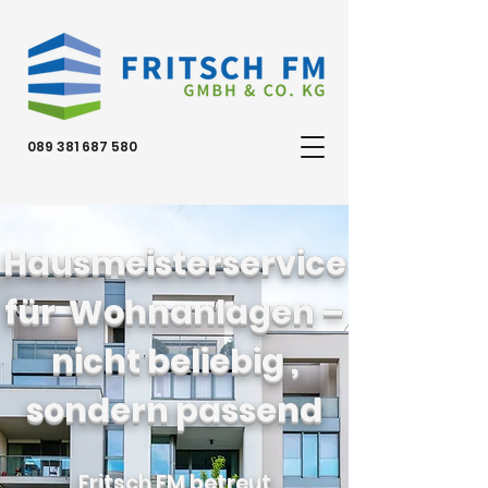
089 381 687 580
Hausmeisterservice
für Wohnanlagen –
nicht beliebig ,
sondern passend
Fritsch FM betreut