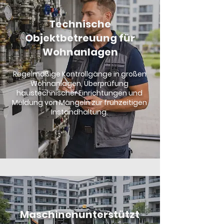
Technische
Objektbetreuung für
Wohnanlagen
Regelmäßige Kontrollgänge in großen
Wohnanlagen, Überprüfung
haustechnischer Einrichtungen und
Meldung von Mängeln zur frühzeitigen
Instandhaltung.
Maschinenunterstützt