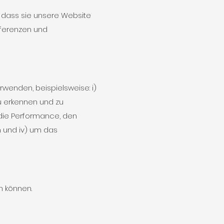
, dass sie unsere Website
äferenzen und
wenden, beispielsweise: i)
u erkennen und zu
m die Performance, den
n und iv) um das
n können.