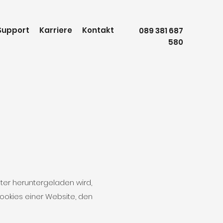
Support
Karriere
Kontakt
089 381 687
580
ter heruntergeladen wird,
ookies einer Website, den