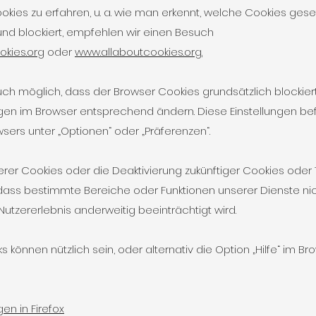
kies zu erfahren, u. a. wie man erkennt, welche Cookies ges
 und blockiert, empfehlen wir einen Besuch
kies.org
oder
www.allaboutcookies.org.
 auch möglich, dass der Browser Cookies grundsätzlich blockie
ngen im Browser entsprechend ändern. Diese Einstellungen be
ers unter „Optionen“ oder „Präferenzen“.
rer Cookies oder die Deaktivierung zukünftiger Cookies oder
 dass bestimmte Bereiche oder Funktionen unserer Dienste ni
utzererlebnis anderweitig beeinträchtigt wird.
s können nützlich sein, oder alternativ die Option „Hilfe“ im Br
en in Firefox